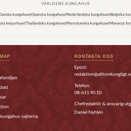
VÄRLDENS KUNGAHUS
Danska kungahuset
Spanska kungahuset
Nederländska kungahuset
Belgiska ku
ska kejsarhuset
Thailändska kungahuset
Marockanska kungahuset
Monacos fur
EMAP
KONTAKTA OSS
Epost:
redaktion@alltomkungligt.s
familjen
Telefon:
dskt
08-611 90 10
sar
Chefredaktör & ansvarig utg
tion
Daniel Nyhlén
 kungahus-sajterna