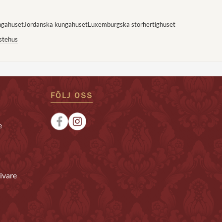
ngahuset
Jordanska kungahuset
Luxemburgska storhertighuset
stehus
FÖLJ OSS
e
ivare