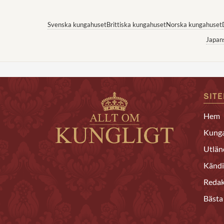
Svenska kungahuset
Brittiska kungahuset
Norska kungahuset
Japan
SIT
Hem
Kunga
Utlän
Kändi
Redak
Bästa