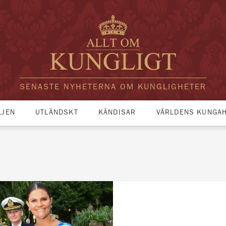
SENASTE NYHETERNA OM KUNGLIGHETER
LJEN
UTLÄNDSKT
KÄNDISAR
VÄRLDENS KUNGA