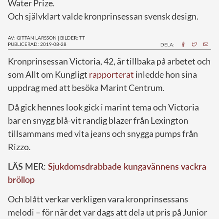
Water Prize.
Och självklart valde kronprinsessan svensk design.
AV: GITTAN LARSSON
|
BILDER: TT
PUBLICERAD: 2019-08-28
DELA:
K
ronprinsessan Victoria, 42, är tillbaka på arbetet och
som Allt om Kungligt
rapporterat
inledde hon sina
uppdrag med att besöka Marint Centrum.
Då gick hennes look gick i marint tema och Victoria
bar en snygg blå-vit randig blazer från Lexington
tillsammans med vita jeans och snygga pumps från
Rizzo.
LÄS MER:
Sjukdomsdrabbade kungavännens vackra
bröllop
Och blått verkar verkligen vara kronprinsessans
melodi – för när det var dags att dela ut pris på Junior