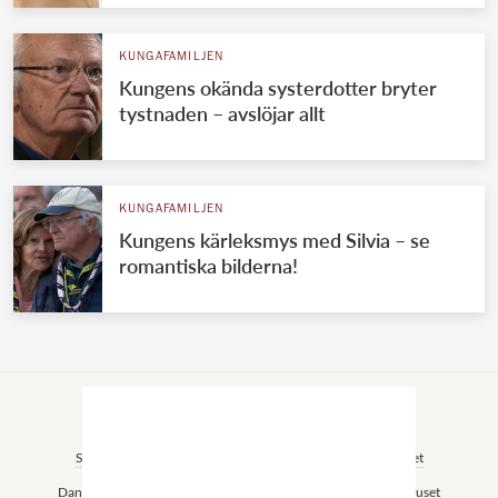
KUNGAFAMILJEN
Kungens okända systerdotter bryter
tystnaden – avslöjar allt
KUNGAFAMILJEN
Kungens kärleksmys med Silvia – se
romantiska bilderna!
VÄRLDENS KUNGAHUS
Svenska kungahuset
Brittiska kungahuset
Norska kungahuset
Danska kungahuset
Spanska kungahuset
Nederländska kungahuset