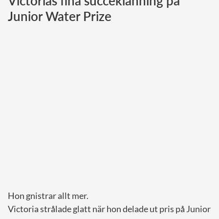
Victorias fina succéklänning på
Junior Water Prize
Norska kungahuset
Danska kungahuset
Spanska kungahuset
Nederländska kungahuset
Belgiska kungahuset
Jordanska kungahuset
Luxemburgska storhertighuset
Japanska kejsarhuset
Thailändska kungahuset
Marockanska kungahuset
Monacos furstehus
Hon gnistrar allt mer.
Victoria strålade glatt när hon delade ut pris på Junior