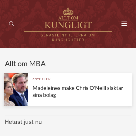
Toggl
navig
SENASTE NYHETERNA OM
KUNGLIGHETER
HEM
Allt om MBA
KUNGAFAMILJEN
ZNYHETER
Madeleines make Chris O'Neill slaktar
UTLÄNDSKT
sina bolag
KÄNDISAR
VÄRLDENS KUNGAHUS
Hetast just nu
Svenska kungahuset
REDAKTION
Brittiska kungahuset