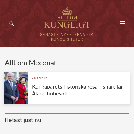
Toggl
navig
SENASTE NYHETERNA OM
KUNGLIGHETER
HEM
Allt om Mecenat
KUNGAFAMILJEN
ZNYHETER
Kungaparets historiska resa – snart får
UTLÄNDSKT
Åland finbesök
KÄNDISAR
VÄRLDENS KUNGAHUS
Hetast just nu
Svenska kungahuset
REDAKTION
Brittiska kungahuset