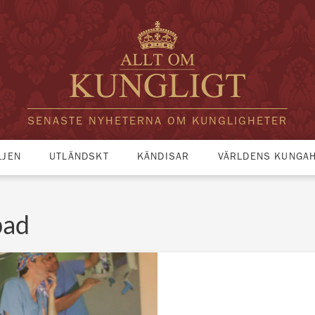
SENASTE NYHETERNA OM KUNGLIGHETER
LJEN
UTLÄNDSKT
KÄNDISAR
VÄRLDENS KUNGA
bad