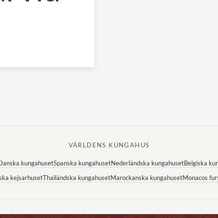
VÄRLDENS KUNGAHUS
Danska kungahuset
Spanska kungahuset
Nederländska kungahuset
Belgiska ku
ska kejsarhuset
Thailändska kungahuset
Marockanska kungahuset
Monacos fur