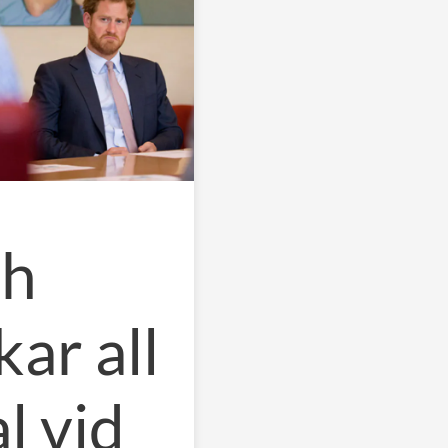
ch
ar all
l vid