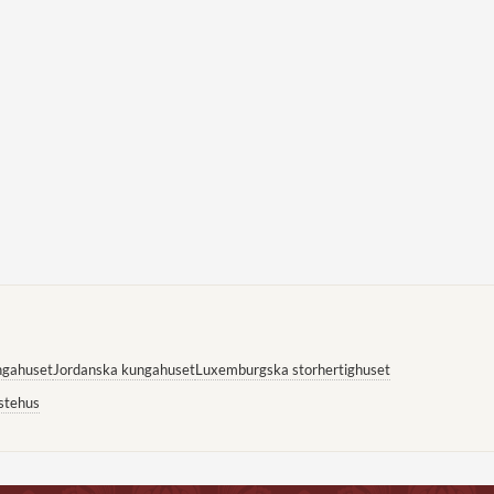
ngahuset
Jordanska kungahuset
Luxemburgska storhertighuset
stehus