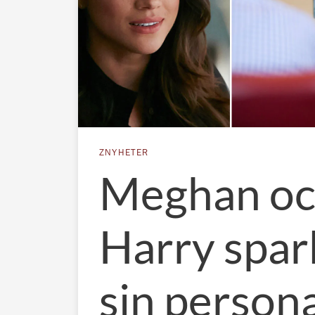
ZNYHETER
Meghan o
Harry spark
sin persona