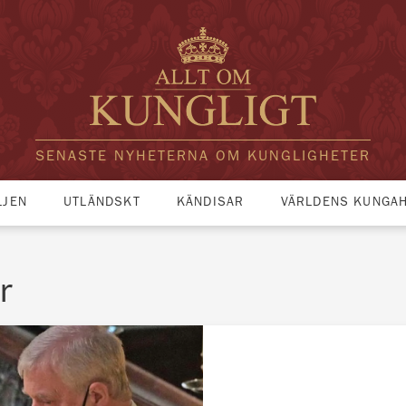
SENASTE NYHETERNA OM KUNGLIGHETER
LJEN
UTLÄNDSKT
KÄNDISAR
VÄRLDENS KUNGA
r