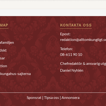
EMAP
KONTAKTA OSS
Epost:
redaktion@alltomkungligt.s
familjen
Telefon:
dskt
08-611 90 10
sar
Chefredaktör & ansvarig utg
tion
Daniel Nyhlén
 kungahus-sajterna
|
|
Sponsrat
Tipsa oss
Annonsera