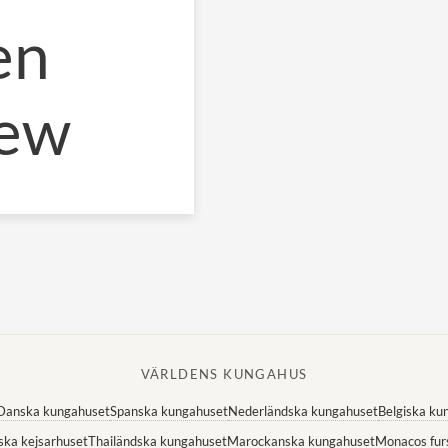
en
rew
VÄRLDENS KUNGAHUS
Danska kungahuset
Spanska kungahuset
Nederländska kungahuset
Belgiska ku
ska kejsarhuset
Thailändska kungahuset
Marockanska kungahuset
Monacos fur