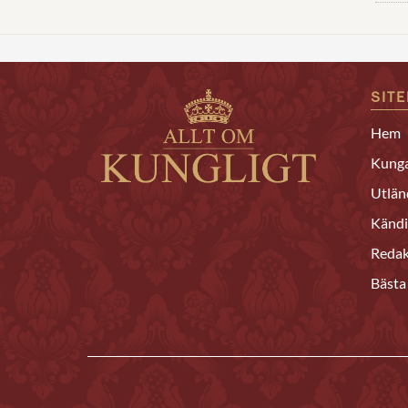
SIT
Hem
Kunga
Utlän
Kändi
Redak
Bästa