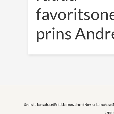
favoritson
prins And
Svenska kungahuset
Brittiska kungahuset
Norska kungahuset
Japan