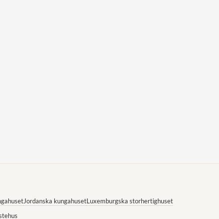
ngahuset
Jordanska kungahuset
Luxemburgska storhertighuset
stehus