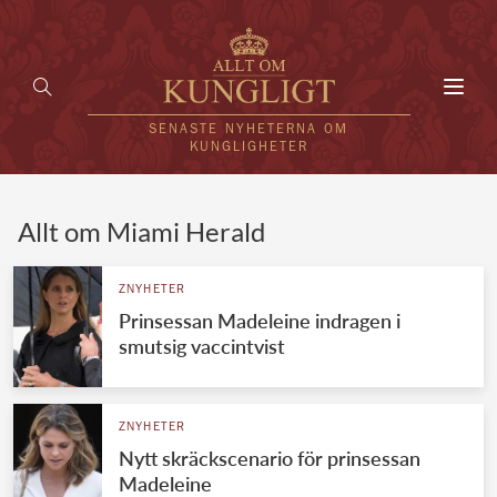
Toggl
navig
SENASTE NYHETERNA OM
KUNGLIGHETER
HEM
Allt om Miami Herald
KUNGAFAMILJEN
ZNYHETER
Prinsessan Madeleine indragen i
UTLÄNDSKT
smutsig vaccintvist
KÄNDISAR
VÄRLDENS KUNGAHUS
ZNYHETER
Nytt skräckscenario för prinsessan
Svenska kungahuset
REDAKTION
Madeleine
Brittiska kungahuset