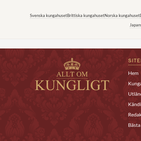
Svenska kungahuset
Brittiska kungahuset
Norska kungahuset
Japan
SIT
Hem
Kunga
Utlän
Kändi
Redak
Bästa