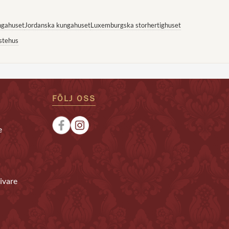
ngahuset
Jordanska kungahuset
Luxemburgska storhertighuset
stehus
FÖLJ OSS
e
ivare