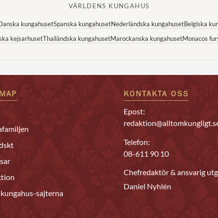
VÄRLDENS KUNGAHUS
Danska kungahuset
Spanska kungahuset
Nederländska kungahuset
Belgiska ku
ska kejsarhuset
Thailändska kungahuset
Marockanska kungahuset
Monacos fur
EMAP
KONTAKTA OSS
Epost:
redaktion@alltomkungligt.s
familjen
Telefon:
dskt
08-611 90 10
sar
Chefredaktör & ansvarig utg
tion
Daniel Nyhlén
 kungahus-sajterna