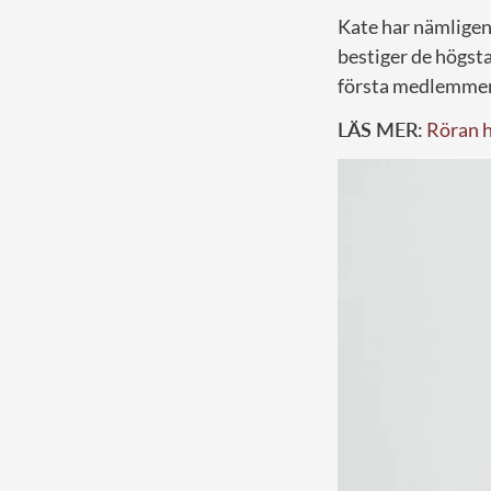
Kate har nämligen
bestiger de högst
första medlemmen 
LÄS MER:
Röran h