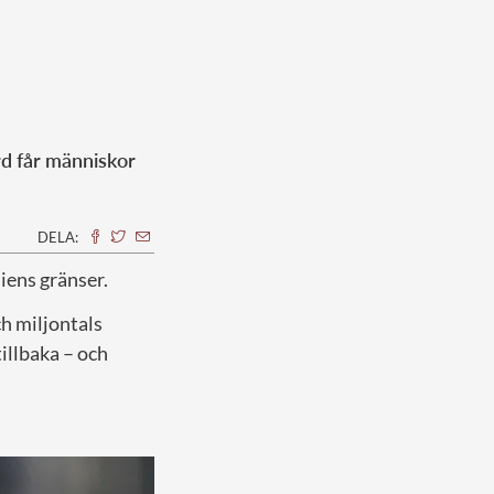
rd får människor
DELA:
iens gränser.
h miljontals
illbaka – och