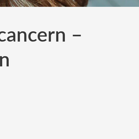
 cancern –
en