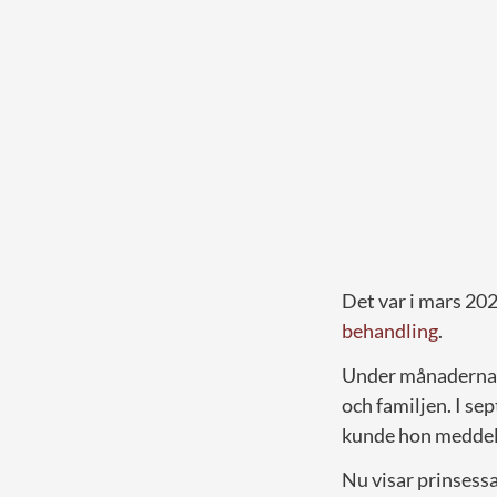
Det var i mars 20
behandling
.
Under månaderna s
och familjen. I s
kunde hon meddela
Nu visar prinsessa