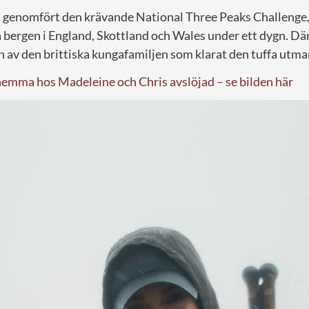
 genomfört den krävande National Three Peaks Challenge,
a bergen i England, Skottland och Wales under ett dygn. D
av den brittiska kungafamiljen som klarat den tuffa utma
emma hos Madeleine och Chris avslöjad – se bilden här