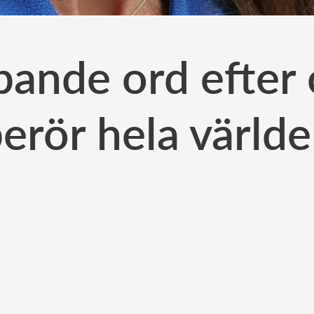
pande ord efter
erör hela värld