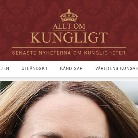
SENASTE NYHETERNA OM KUNGLIGHETER
LJEN
UTLÄNDSKT
KÄNDISAR
VÄRLDENS KUNGA