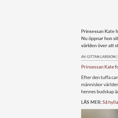
Prinsessan Kate ha
Nu öppnar hon sit
världen över att 
AV: GITTAN LARSSON
Prinsessan Kate
f
Efter den tuffa c
människor världen 
hennes budskap är
LÄS MER:
Så hyll