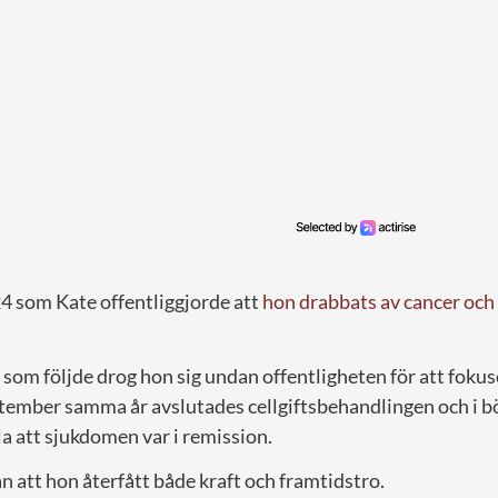
24 som Kate offentliggjorde att
hon drabbats av cancer och
om följde drog hon sig undan offentligheten för att fokuse
eptember samma år avslutades cellgiftsbehandlingen och i b
 att sjukdomen var i remission.
n att hon återfått både kraft och framtidstro.