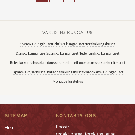
VÄRLDENS KUNGAHUS
Svenska kungahuset
Brittiska kungahuset
Norska kungahuset
Danska kungahuset
Spanska kungahuset
Nederländska kungahuset
Belgiska kungahuset
Jordanska kungahuset
Luxemburgska storhertighuset
Japanska kejsarhuset
Thailändska kungahuset
Marockanska kungahuset
Monacos furstehus
SITEMAP
KONTAKTA OSS
Epost:
Hem
redaktion@alltomkungligt.se