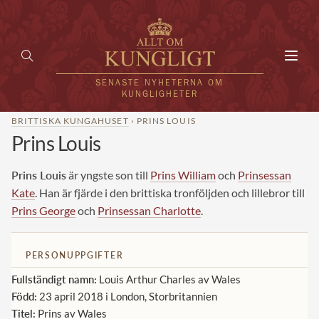
Toggl
navig
SENASTE NYHETERNA OM
KUNGLIGHETER
BRITTISKA KUNGAHUSET
› PRINS LOUIS
Prins Louis
HEM
KUNGAFAMILJEN
Prins Louis
är yngste son till
Prins William
och
Prinsessan
Kate
. Han är fjärde i den brittiska tronföljden och lillebror till
UTLÄNDSKT
Prins George
och
Prinsessan Charlotte
.
KÄNDISAR
PERSONUPPGIFTER
VÄRLDENS KUNGAHUS
Fullständigt namn:
Louis Arthur Charles av Wales
Svenska kungahuset
Född:
23 april 2018 i London, Storbritannien
REDAKTION
Titel:
Prins av Wales
Brittiska kungahuset