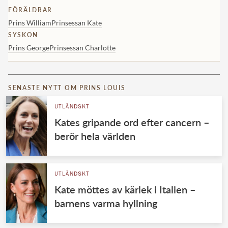
FÖRÄLDRAR
Prins William
Prinsessan Kate
SYSKON
Prins George
Prinsessan Charlotte
SENASTE NYTT OM PRINS LOUIS
UTLÄNDSKT
Kates gripande ord efter cancern –
berör hela världen
UTLÄNDSKT
Kate möttes av kärlek i Italien –
barnens varma hyllning