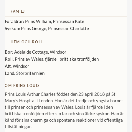
Norska kungahuset
FAMILJ
Danska kungahuset
Föräldrar:
Prins William, Prinsessan Kate
Syskon:
Prins George, Prinsessan Charlotte
Spanska kungahuset
Nederländska kungahuset
HEM OCH ROLL
Belgiska kungahuset
Bor:
Adelaide Cottage, Windsor
Roll:
Prins av Wales, fjärde i brittiska tronföljden
Jordanska kungahuset
Ätt:
Windsor
Luxemburgska storhertighuset
Land:
Storbritannien
Japanska kejsarhuset
OM PRINS LOUIS
Thailändska kungahuset
Prins Louis Arthur Charles föddes den 23 april 2018 på St
Mary's Hospital i London. Han är det tredje och yngsta barnet
Marockanska kungahuset
till prinsen och prinsessan av Wales. Louis är fjärde i den
brittiska tronföljden efter sin far och sina äldre syskon. Han är
Monacos furstehus
känd för sina charmiga och spontana reaktioner vid offentliga
tillställningar.