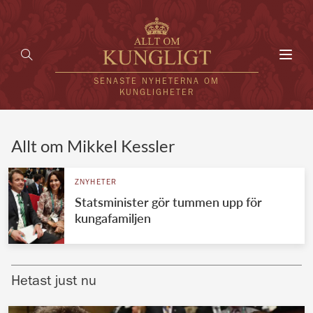
Toggl
navig
SENASTE NYHETERNA OM
KUNGLIGHETER
HEM
Allt om Mikkel Kessler
KUNGAFAMILJEN
ZNYHETER
Statsminister gör tummen upp för
UTLÄNDSKT
kungafamiljen
KÄNDISAR
VÄRLDENS KUNGAHUS
Hetast just nu
Svenska kungahuset
REDAKTION
Brittiska kungahuset