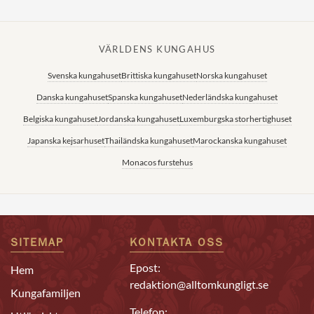
VÄRLDENS KUNGAHUS
Svenska kungahuset
Brittiska kungahuset
Norska kungahuset
Danska kungahuset
Spanska kungahuset
Nederländska kungahuset
Belgiska kungahuset
Jordanska kungahuset
Luxemburgska storhertighuset
Japanska kejsarhuset
Thailändska kungahuset
Marockanska kungahuset
Monacos furstehus
SITEMAP
KONTAKTA OSS
Epost:
Hem
redaktion@alltomkungligt.se
Kungafamiljen
Telefon: