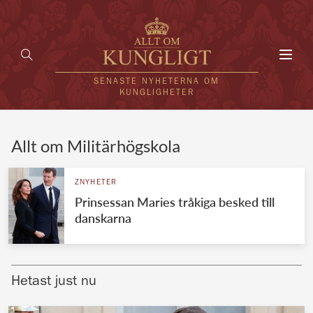
Toggl
navig
SENASTE NYHETERNA OM
KUNGLIGHETER
HEM
Allt om Militärhögskola
KUNGAFAMILJEN
ZNYHETER
Prinsessan Maries tråkiga besked till
UTLÄNDSKT
danskarna
KÄNDISAR
VÄRLDENS KUNGAHUS
Hetast just nu
Svenska kungahuset
REDAKTION
Brittiska kungahuset