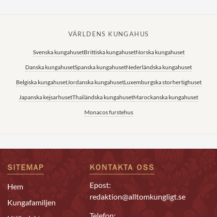
VÄRLDENS KUNGAHUS
Svenska kungahuset
Brittiska kungahuset
Norska kungahuset
Danska kungahuset
Spanska kungahuset
Nederländska kungahuset
Belgiska kungahuset
Jordanska kungahuset
Luxemburgska storhertighuset
Japanska kejsarhuset
Thailändska kungahuset
Marockanska kungahuset
Monacos furstehus
SITEMAP
KONTAKTA OSS
Epost:
Hem
redaktion@alltomkungligt.se
Kungafamiljen
Telefon: