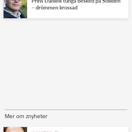
Prins Daniels tunga besked på Solliden
– drömmen krossad
Mer om znyheter