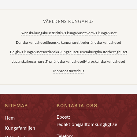
VÄRLDENS KUNGAHUS
Svenska kungahuset
Brittiska kungahuset
Norska kungahuset
Danska kungahuset
Spanska kungahuset
Nederländska kungahuset
Belgiska kungahuset
Jordanska kungahuset
Luxemburgska storhertighuset
Japanska kejsarhuset
Thailändska kungahuset
Marockanska kungahuset
Monacos furstehus
SITEMAP
KONTAKTA OSS
Epost:
Hem
redaktion@alltomkungligt.se
Kungafamiljen
Telefon: