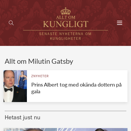
Toggl
navig
SENASTE NYHETERNA OM
KUNGLIGHETER
HEM
Allt om Milutin Gatsby
KUNGAFAMILJEN
ZNYHETER
Prins Albert tog med okända dottern på
UTLÄNDSKT
gala
KÄNDISAR
VÄRLDENS KUNGAHUS
Hetast just nu
Svenska kungahuset
REDAKTION
Brittiska kungahuset