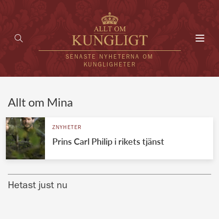
Toggl
navig
SENASTE NYHETERNA OM
KUNGLIGHETER
HEM
Allt om Mina
KUNGAFAMILJEN
ZNYHETER
Prins Carl Philip i rikets tjänst
UTLÄNDSKT
KÄNDISAR
Hetast just nu
VÄRLDENS KUNGAHUS
Svenska kungahuset
REDAKTION
Brittiska kungahuset