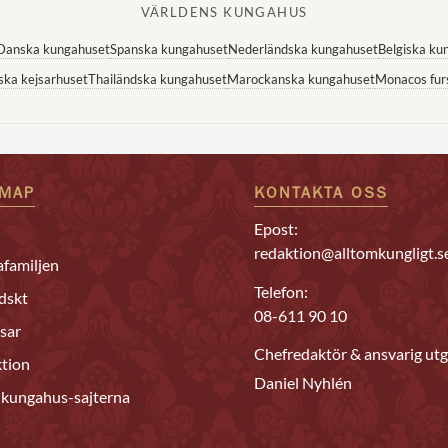
VÄRLDENS KUNGAHUS
Danska kungahuset
Spanska kungahuset
Nederländska kungahuset
Belgiska ku
ska kejsarhuset
Thailändska kungahuset
Marockanska kungahuset
Monacos fur
EMAP
KONTAKTA OSS
Epost:
redaktion@alltomkungligt.s
familjen
Telefon:
dskt
08-611 90 10
sar
Chefredaktör & ansvarig utg
tion
Daniel Nyhlén
 kungahus-sajterna