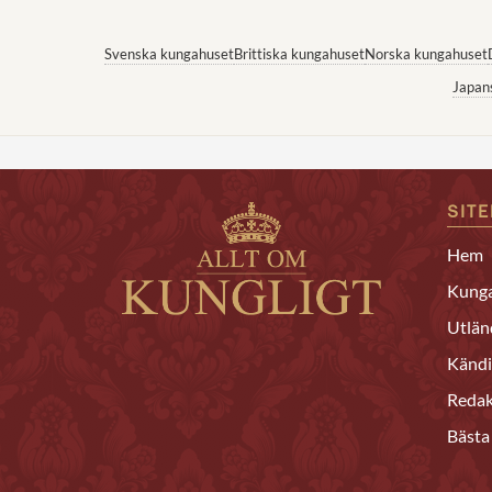
Svenska kungahuset
Brittiska kungahuset
Norska kungahuset
Japan
SIT
Hem
Kunga
Utlän
Kändi
Redak
Bästa