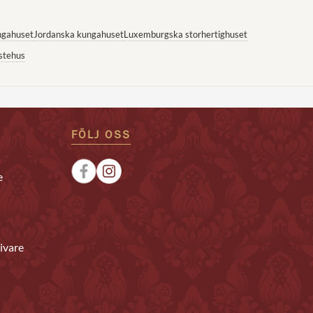
ngahuset
Jordanska kungahuset
Luxemburgska storhertighuset
stehus
FÖLJ OSS
e
ivare