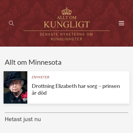
Toggl
navig
SENASTE NYHETERNA OM
KUNGLIGHETER
HEM
Allt om Minnesota
KUNGAFAMILJEN
ZNYHETER
Drottning Elizabeth har sorg – prinsen
UTLÄNDSKT
är död
KÄNDISAR
VÄRLDENS KUNGAHUS
Hetast just nu
Svenska kungahuset
REDAKTION
Brittiska kungahuset