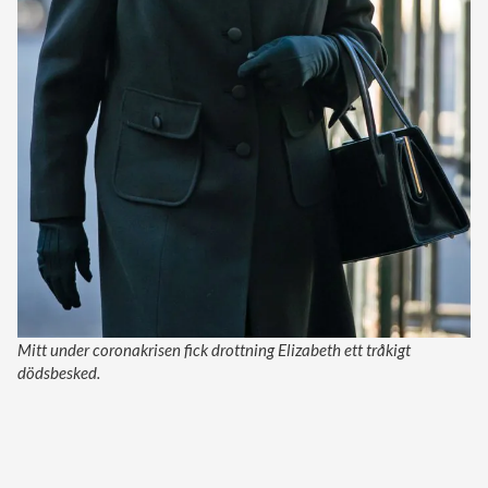
Mitt under coronakrisen fick drottning Elizabeth ett tråkigt
dödsbesked.