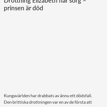
Drottning Elizabeth har sorg –
prinsen är död
Norska kungahuset
Danska kungahuset
Spanska kungahuset
Nederländska kungahuset
Belgiska kungahuset
Jordanska kungahuset
Luxemburgska storhertighuset
Japanska kejsarhuset
Thailändska kungahuset
Marockanska kungahuset
Monacos furstehus
Kungavärlden har drabbats av ännu ett dödsfall.
Den brittiska drottningen var en av de första att