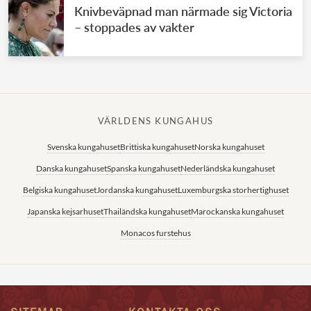
Knivbeväpnad man närmade sig Victoria
– stoppades av vakter
VÄRLDENS KUNGAHUS
Svenska kungahuset
Brittiska kungahuset
Norska kungahuset
Danska kungahuset
Spanska kungahuset
Nederländska kungahuset
Belgiska kungahuset
Jordanska kungahuset
Luxemburgska storhertighuset
Japanska kejsarhuset
Thailändska kungahuset
Marockanska kungahuset
Monacos furstehus