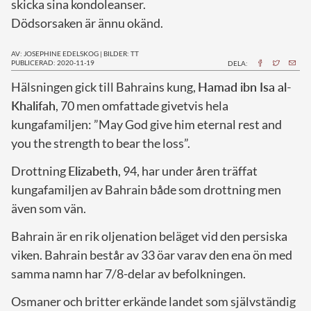
skicka sina kondoleanser.
Dödsorsaken är ännu okänd.
AV: JOSEPHINE EDELSKOG
|
BILDER: TT
PUBLICERAD: 2020-11-19
DELA:
H
älsningen gick till Bahrains kung,
Hamad ibn Isa al-
Khalifah
, 70 men omfattade givetvis hela
kungafamiljen: ”May God give him eternal rest and
you the strength to bear the loss”.
Drottning
Elizabeth
, 94, har under åren träffat
kungafamiljen av Bahrain både som drottning men
även som vän.
Bahrain är en rik oljenation beläget vid den persiska
viken. Bahrain består av 33 öar varav den ena ön med
samma namn har 7/8-delar av befolkningen.
Osmaner och britter erkände landet som självständig