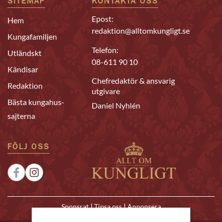
SITEMAP
KONTAKTA OSS
Epost:
Hem
redaktion@alltomkungligt.se
Kungafamiljen
Telefon:
Utländskt
08-611 90 10
Kändisar
Chefredaktör & ansvarig
Redaktion
utgivare
Bästa kungahus-
Daniel Nyhlén
sajterna
FÖLJ OSS
|
|
Sponsrat
Tipsa oss
Annonsera