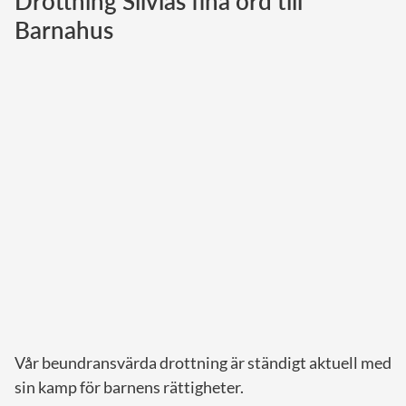
Drottning Silvias fina ord till
Barnahus
Norska kungahuset
Danska kungahuset
Spanska kungahuset
Nederländska kungahuset
Belgiska kungahuset
Jordanska kungahuset
Luxemburgska storhertighuset
Japanska kejsarhuset
Thailändska kungahuset
Marockanska kungahuset
Monacos furstehus
Vår beundransvärda drottning är ständigt aktuell med
sin kamp för barnens rättigheter.