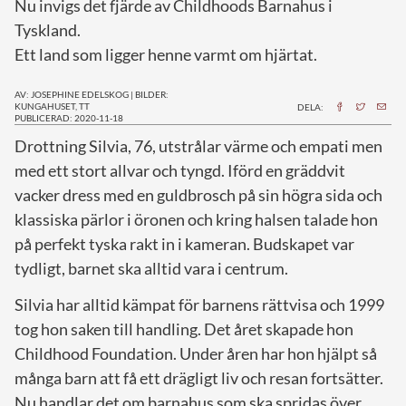
Nu invigs det fjärde av Childhoods Barnahus i
Tyskland.
Ett land som ligger henne varmt om hjärtat.
AV: JOSEPHINE EDELSKOG
|
BILDER:
KUNGAHUSET, TT
DELA:
PUBLICERAD: 2020-11-18
D
rottning Silvia, 76, utstrålar värme och empati men
med ett stort allvar och tyngd. Iförd en gräddvit
vacker dress med en guldbrosch på sin högra sida och
klassiska pärlor i öronen och kring halsen talade hon
på perfekt tyska rakt in i kameran. Budskapet var
tydligt, barnet ska alltid vara i centrum.
Silvia har alltid kämpat för barnens rättvisa och 1999
tog hon saken till handling. Det året skapade hon
Childhood Foundation. Under åren har hon hjälpt så
många barn att få ett drägligt liv och resan fortsätter.
Nu handlar det om barnahus som ska spridas över