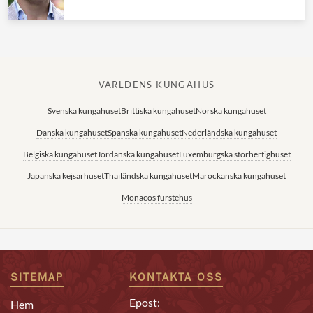
VÄRLDENS KUNGAHUS
Svenska kungahuset
Brittiska kungahuset
Norska kungahuset
Danska kungahuset
Spanska kungahuset
Nederländska kungahuset
Belgiska kungahuset
Jordanska kungahuset
Luxemburgska storhertighuset
Japanska kejsarhuset
Thailändska kungahuset
Marockanska kungahuset
Monacos furstehus
SITEMAP
KONTAKTA OSS
Epost:
Hem