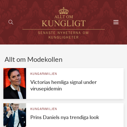
Toggl
navig
SENASTE NYHETERNA OM
KUNGLIGHETER
HEM
Allt om Modekollen
KUNGAFAMILJEN
KUNGAFAMILJEN
Victorias hemliga signal under
UTLÄNDSKT
virusepidemin
KÄNDISAR
VÄRLDENS KUNGAHUS
KUNGAFAMILJEN
Prins Daniels nya trendiga look
Svenska kungahuset
REDAKTION
Brittiska kungahuset