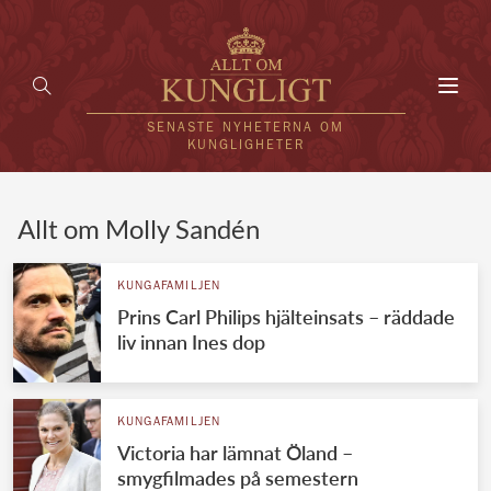
Toggl
navig
SENASTE NYHETERNA OM
KUNGLIGHETER
HEM
Allt om Molly Sandén
KUNGAFAMILJEN
KUNGAFAMILJEN
Prins Carl Philips hjälteinsats – räddade
UTLÄNDSKT
liv innan Ines dop
KÄNDISAR
VÄRLDENS KUNGAHUS
KUNGAFAMILJEN
Victoria har lämnat Öland –
Svenska kungahuset
REDAKTION
smygfilmades på semestern
Brittiska kungahuset