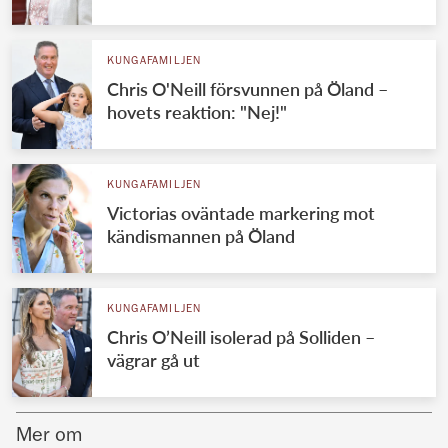
Norska kungahuset
KUNGAFAMILJEN
Danska kungahuset
Chris O'Neill försvunnen på Öland –
Spanska kungahuset
hovets reaktion: "Nej!"
Nederländska kungahuset
Belgiska kungahuset
KUNGAFAMILJEN
Jordanska kungahuset
Victorias oväntade markering mot
kändismannen på Öland
Luxemburgska storhertighuset
Japanska kejsarhuset
KUNGAFAMILJEN
Thailändska kungahuset
Chris O’Neill isolerad på Solliden –
Marockanska kungahuset
vägrar gå ut
Monacos furstehus
Mer om