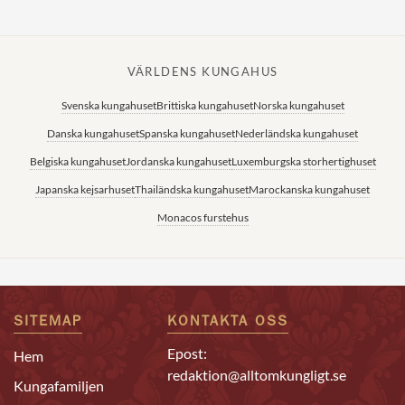
VÄRLDENS KUNGAHUS
Svenska kungahuset
Brittiska kungahuset
Norska kungahuset
Danska kungahuset
Spanska kungahuset
Nederländska kungahuset
Belgiska kungahuset
Jordanska kungahuset
Luxemburgska storhertighuset
Japanska kejsarhuset
Thailändska kungahuset
Marockanska kungahuset
Monacos furstehus
SITEMAP
KONTAKTA OSS
Epost:
Hem
redaktion@alltomkungligt.se
Kungafamiljen