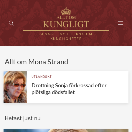
Toggl
navig
SENASTE NYHETERNA OM
KUNGLIGHETER
HEM
Allt om Mona Strand
KUNGAFAMILJEN
UTLÄNDSKT
Drottning Sonja förkrossad efter
UTLÄNDSKT
plötsliga dödsfallet
KÄNDISAR
VÄRLDENS KUNGAHUS
Hetast just nu
Svenska kungahuset
REDAKTION
Brittiska kungahuset