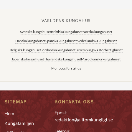
VÄRLDENS KUNGAHUS
Svenska kungahuset
Brittiska kungahuset
Norska kungahuset
Danska kungahuset
Spanska kungahuset
Nederländska kungahuset
Belgiska kungahuset
Jordanska kungahuset
Luxemburgska storhertighuset
Japanska kejsarhuset
Thailändska kungahuset
Marockanska kungahuset
Monacos furstehus
SITEMAP
KONTAKTA OSS
Epost:
Hem
redaktion@alltomkungligt.se
Kungafamiljen
Telefon: