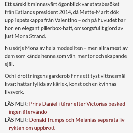
Ett särskilt minnesvärt ögonblick var statsbesöket
från Estlands president 2014, då Mette-Marit dök
upp i spetskappa från Valentino – och på huvudet
bar
hon en elegant pillerbox-hatt
, omsorgsfullt gjord av
just Mona Strand.
Nu sörjs Mona av hela modeeliten – men allra mest av
dem som kände henne som vän, mentor och skapande
själ.
Och i drottningens garderob finns ett tyst vittnesmål
kvar: hattar fyllda av kärlek, konst och en kvinnas
livsverk.
LÄS MER:
Prins Daniel i tårar efter Victorias besked
– ingen återvändo
LÄS MER:
Donald Trumps och Melanias separata liv
– rykten om uppbrott