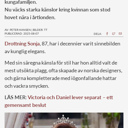
kungafamiljen.
Nu väcks starka känslor kring kvinnan som stod
hovet nära i årtionden.
AV: PETER HANSEN
|
BILDER: TT
PUBLICERAD: 2025-08-07
DELA:
Drottning Sonja
, 87, har i decennier varit sinnebilden
av kunglig elegans.
Med sin säregna känsla för stil har hon alltid valt de
mest utsökta plagg, ofta skapade av norska designers,
och gärna kompletterade med iögonfallande hattar
och vackra smycken.
LÄS MER:
Victoria och Daniel lever separat – ett
gemensamt beslut