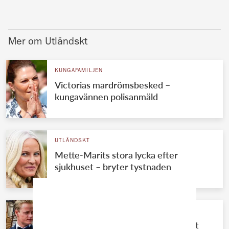
Mer om Utländskt
KUNGAFAMILJEN
Victorias mardrömsbesked –
kungavännen polisanmäld
UTLÄNDSKT
Mette-Marits stora lycka efter
sjukhuset – bryter tystnaden
UTLÄNDSKT
Marius lämnar fängelset – beskedet