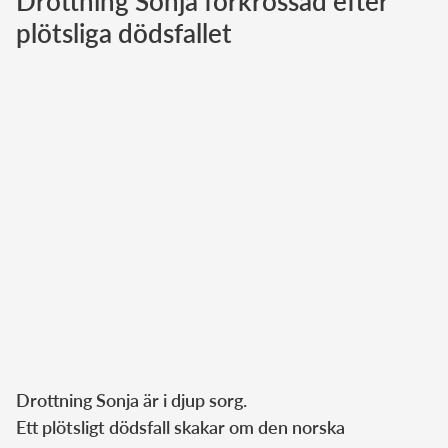
Drottning Sonja förkrossad efter
plötsliga dödsfallet
Norska kungahuset
Danska kungahuset
Spanska kungahuset
Nederländska kungahuset
Belgiska kungahuset
Jordanska kungahuset
Luxemburgska storhertighuset
Japanska kejsarhuset
Thailändska kungahuset
Marockanska kungahuset
Monacos furstehus
Drottning Sonja är i djup sorg.
Ett plötsligt dödsfall skakar om den norska