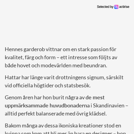
Hennes garderob vittnar om en stark passion för
kvalitet, färg och form – ett intresse som följts av
både hovet och modevärlden med beundran.
Hattar har länge varit drottningens signum, särskilt
vid officiella högtider och statsbesök.
Genom åren har hon burit några av
de mest
uppmärksammade huvudbonaderna
i Skandinavien –
alltid perfekt balanserade med övrig klädsel.
Bakom många av dessa ikoniska kreationer stod en
kvinna som kom att bli mer än bara en designer – hon