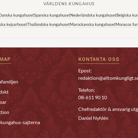
VÄRLDENS KUNGAHUS
Danska kungahuset
Spanska kungahuset
Nederländska kungahuset
Belgiska ku
ska kejsarhuset
Thailändska kungahuset
Marockanska kungahuset
Monacos fur
EMAP
KONTAKTA OSS
Epost:
redaktion@alltomkungligt.s
familjen
Telefon:
dskt
08-611 90 10
sar
Chefredaktör & ansvarig utg
tion
Daniel Nyhlén
 kungahus-sajterna