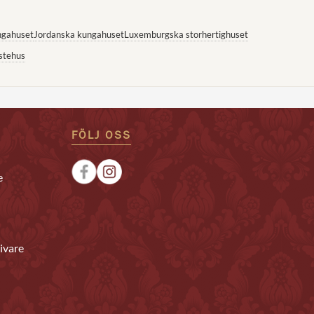
ngahuset
Jordanska kungahuset
Luxemburgska storhertighuset
stehus
FÖLJ OSS
e
ivare