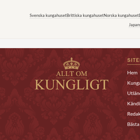
Svenska kungahuset
Brittiska kungahuset
Norska kungahuset
Japan
SIT
Hem
Kunga
Utlän
Kändi
Redak
Bästa