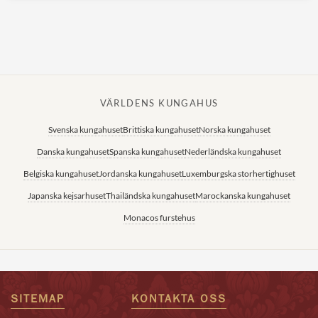
VÄRLDENS KUNGAHUS
Svenska kungahuset
Brittiska kungahuset
Norska kungahuset
Danska kungahuset
Spanska kungahuset
Nederländska kungahuset
Belgiska kungahuset
Jordanska kungahuset
Luxemburgska storhertighuset
Japanska kejsarhuset
Thailändska kungahuset
Marockanska kungahuset
Monacos furstehus
SITEMAP
KONTAKTA OSS