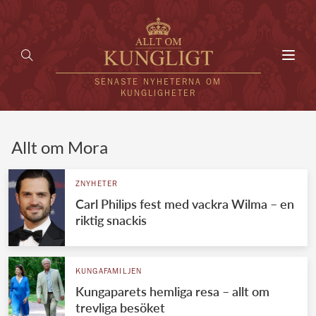
Toggl
navig
SENASTE NYHETERNA OM
KUNGLIGHETER
HEM
Allt om Mora
KUNGAFAMILJEN
ZNYHETER
Carl Philips fest med vackra Wilma – en
UTLÄNDSKT
riktig snackis
KÄNDISAR
VÄRLDENS KUNGAHUS
KUNGAFAMILJEN
Kungaparets hemliga resa – allt om
Svenska kungahuset
REDAKTION
trevliga besöket
Brittiska kungahuset