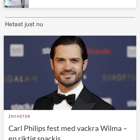
Norska kungahuset
Danska kungahuset
Hetast just nu
Spanska kungahuset
Nederländska kungahuset
Belgiska kungahuset
Jordanska kungahuset
Luxemburgska storhertighuset
Japanska kejsarhuset
Thailändska kungahuset
Marockanska kungahuset
ZNYHETER
Monacos furstehus
Carl Philips fest med vackra Wilma –
en riktig snackis