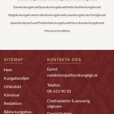
Danska kungahuset
Spanska kungahuset
Nederländska kungahuset
Belgiska kungahuset
Jordanska kungahuset
Luxemburgska storhertighuset
Japanska kejsarhuset
Thailändska kungahuset
Marockanska kungahuset
Monacos furstehus
SITEMAP
KONTAKTA OSS
Epost:
Hem
redaktion@alltomkungligt.se
Kungafamiljen
Telefon:
Utländskt
08-611 90 10
Kändisar
Chefredaktör & ansvarig
Redaktion
utgivare
Bästa kungahus-
Daniel Nyhlén