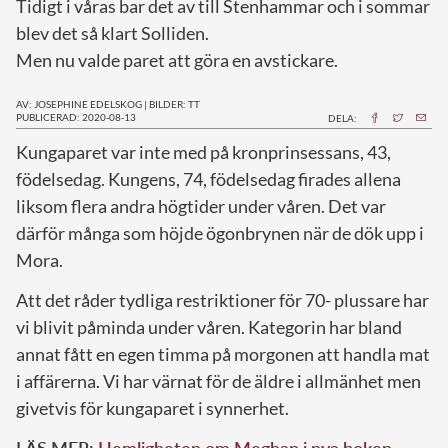
Tidigt i våras bar det av till Stenhammar och i sommar
blev det så klart Solliden.
Men nu valde paret att göra en avstickare.
AV: JOSEPHINE EDELSKOG
|
BILDER: TT
PUBLICERAD: 2020-08-13
DELA:
K
ungaparet var inte med på kronprinsessans, 43,
födelsedag. Kungens, 74, födelsedag firades allena
liksom flera andra högtider under våren. Det var
därför många som höjde ögonbrynen när de dök upp i
Mora.
Att det råder tydliga restriktioner för 70- plussare har
vi blivit påminda under våren. Kategorin har bland
annat fått en egen timma på morgonen att handla mat
i affärerna. Vi har värnat för de äldre i allmänhet men
givetvis för kungaparet i synnerhet.
LÄS MER:
Hemligheten om Meghan i nya boken