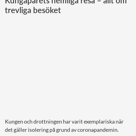
Kungaparets hemliga resa – allt om
trevliga besöket
Norska kungahuset
Danska kungahuset
Spanska kungahuset
Nederländska kungahuset
Belgiska kungahuset
Jordanska kungahuset
Luxemburgska storhertighuset
Japanska kejsarhuset
Thailändska kungahuset
Marockanska kungahuset
Monacos furstehus
Kungen och drottningen har varit exemplariska när
det gäller isolering på grund av coronapandemin.