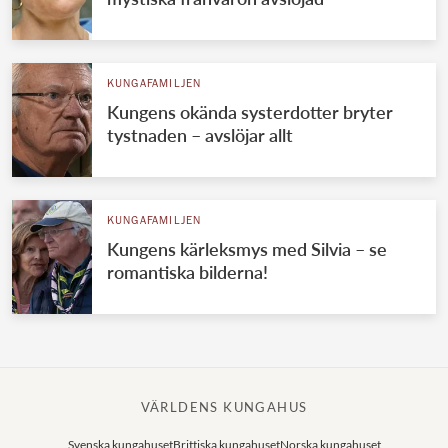
KUNGAFAMILJEN
Kungens okända systerdotter bryter
tystnaden – avslöjar allt
KUNGAFAMILJEN
Kungens kärleksmys med Silvia – se
romantiska bilderna!
VÄRLDENS KUNGAHUS
Svenska kungahuset
Brittiska kungahuset
Norska kungahuset