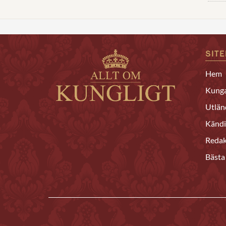
SIT
Hem
Kunga
Utlän
Kändi
Redak
Bästa