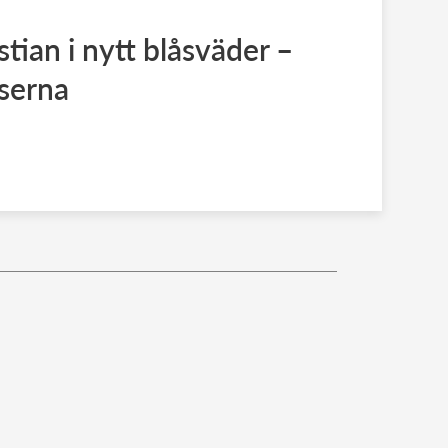
tian i nytt blåsväder –
serna