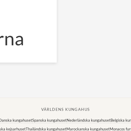
rna
VÄRLDENS KUNGAHUS
Danska kungahuset
Spanska kungahuset
Nederländska kungahuset
Belgiska ku
ska kejsarhuset
Thailändska kungahuset
Marockanska kungahuset
Monacos fur