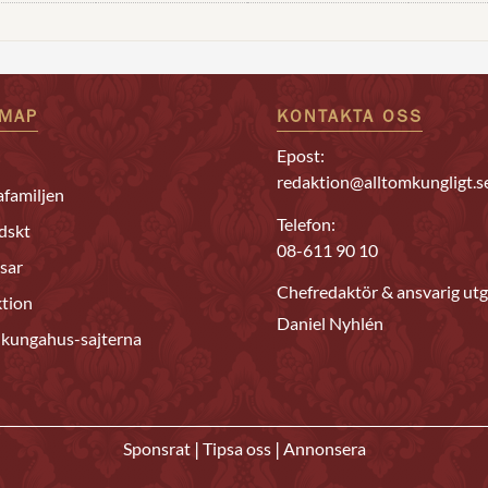
EMAP
KONTAKTA OSS
Epost:
redaktion@alltomkungligt.s
familjen
Telefon:
dskt
08-611 90 10
sar
Chefredaktör & ansvarig utg
tion
Daniel Nyhlén
 kungahus-sajterna
|
|
Sponsrat
Tipsa oss
Annonsera