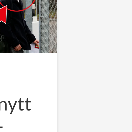
 nytt
–