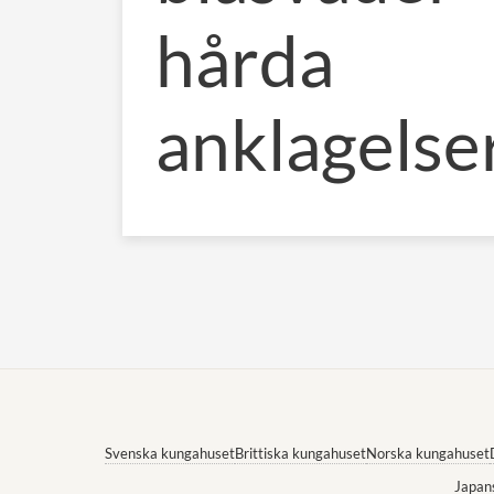
hårda
anklagelse
Svenska kungahuset
Brittiska kungahuset
Norska kungahuset
Japan