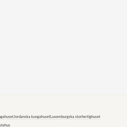
ngahuset
Jordanska kungahuset
Luxemburgska storhertighuset
stehus