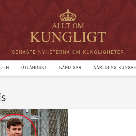
SENASTE NYHETERNA OM KUNGLIGHETER
LJEN
UTLÄNDSKT
KÄNDISAR
VÄRLDENS KUNGA
is