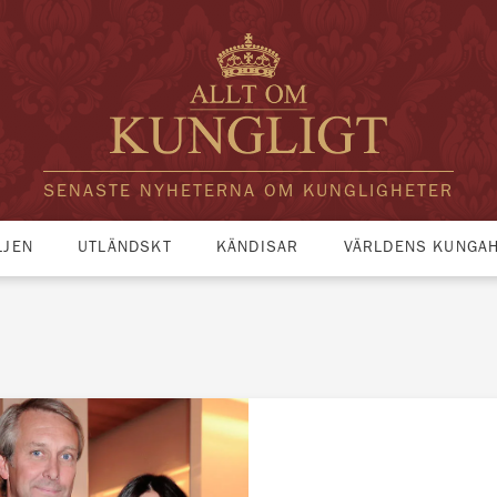
SENASTE NYHETERNA OM KUNGLIGHETER
LJEN
UTLÄNDSKT
KÄNDISAR
VÄRLDENS KUNGA