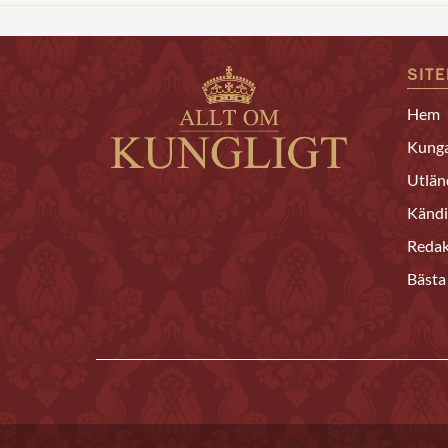
SIT
Hem
Kunga
Utlän
Kändi
Redak
Bästa