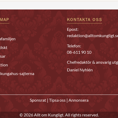
EMAP
KONTAKTA OSS
Epost:
redaktion@alltomkungligt.s
familjen
Telefon:
dskt
08-611 90 10
sar
Chefredaktör & ansvarig utg
tion
Daniel Nyhlén
 kungahus-sajterna
|
|
Sponsrat
Tipsa oss
Annonsera
© 2026 Allt om Kungligt. All rights reserved.