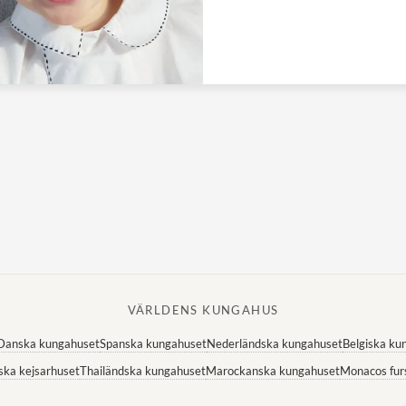
VÄRLDENS KUNGAHUS
Danska kungahuset
Spanska kungahuset
Nederländska kungahuset
Belgiska ku
ska kejsarhuset
Thailändska kungahuset
Marockanska kungahuset
Monacos fur