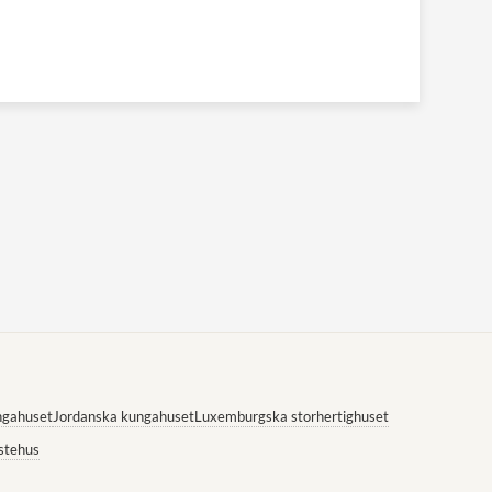
ngahuset
Jordanska kungahuset
Luxemburgska storhertighuset
stehus