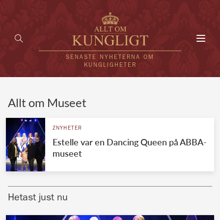
Toggl
navig
SENASTE NYHETERNA OM
KUNGLIGHETER
HEM
Allt om Museet
KUNGAFAMILJEN
ZNYHETER
Estelle var en Dancing Queen på ABBA-
UTLÄNDSKT
museet
KÄNDISAR
VÄRLDENS KUNGAHUS
Hetast just nu
Svenska kungahuset
REDAKTION
Brittiska kungahuset