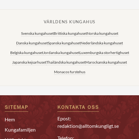
VÄRLDENS KUNGAHUS
Svenska kungahuset
Brittiska kungahuset
Norska kungahuset
Danska kungahuset
Spanska kungahuset
Nederländska kungahuset
Belgiska kungahuset
Jordanska kungahuset
Luxemburgska storhertighuset
Japanska kejsarhuset
Thailändska kungahuset
Marockanska kungahuset
Monacos furstehus
SITEMAP
KONTAKTA OSS
Epost:
Hem
redaktion@alltomkungligt.se
Kungafamiljen
Telefon: