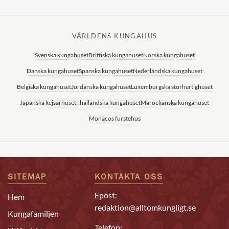
VÄRLDENS KUNGAHUS
Svenska kungahuset
Brittiska kungahuset
Norska kungahuset
Danska kungahuset
Spanska kungahuset
Nederländska kungahuset
Belgiska kungahuset
Jordanska kungahuset
Luxemburgska storhertighuset
Japanska kejsarhuset
Thailändska kungahuset
Marockanska kungahuset
Monacos furstehus
SITEMAP
KONTAKTA OSS
Epost:
Hem
redaktion@alltomkungligt.se
Kungafamiljen
Telefon: