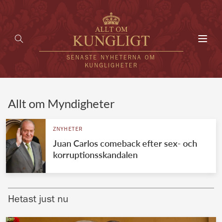
Toggl
navig
SENASTE NYHETERNA OM
KUNGLIGHETER
HEM
Allt om Myndigheter
KUNGAFAMILJEN
ZNYHETER
Juan Carlos comeback efter sex- och
UTLÄNDSKT
korruptionsskandalen
KÄNDISAR
VÄRLDENS KUNGAHUS
Hetast just nu
Svenska kungahuset
REDAKTION
Brittiska kungahuset