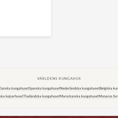
VÄRLDENS KUNGAHUS
Danska kungahuset
Spanska kungahuset
Nederländska kungahuset
Belgiska ku
ska kejsarhuset
Thailändska kungahuset
Marockanska kungahuset
Monacos fur