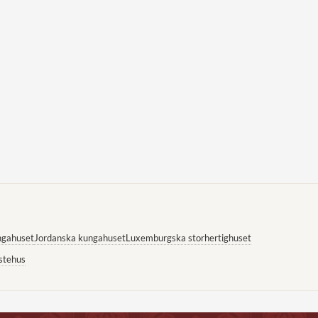
ngahuset
Jordanska kungahuset
Luxemburgska storhertighuset
stehus