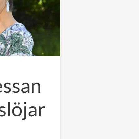
essan
slöjar