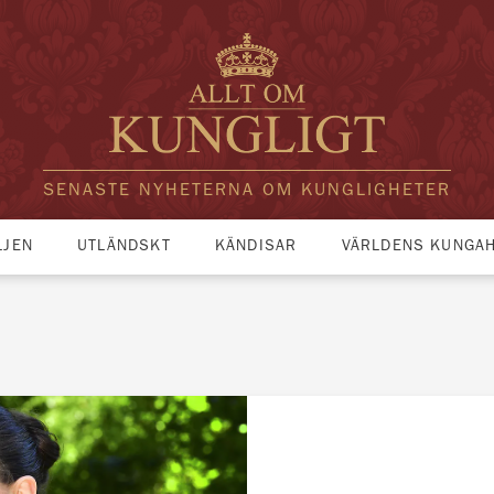
SENASTE NYHETERNA OM KUNGLIGHETER
LJEN
UTLÄNDSKT
KÄNDISAR
VÄRLDENS KUNGA