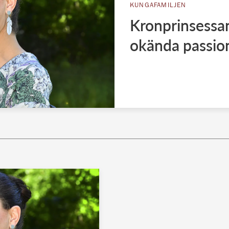
KUNGAFAMILJEN
Kronprinsessan 
okända passio