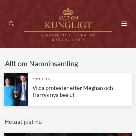
Toggl
navig
SENASTE NYHETERNA OM
KUNGLIGHETER
HEM
Allt om Namninsamling
KUNGAFAMILJEN
ZNYHETER
Vilda protester efter Meghan och
UTLÄNDSKT
Harrys nya beslut
KÄNDISAR
VÄRLDENS KUNGAHUS
Hetast just nu
Svenska kungahuset
REDAKTION
Brittiska kungahuset