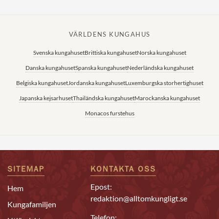
VÄRLDENS KUNGAHUS
Svenska kungahuset
Brittiska kungahuset
Norska kungahuset
Danska kungahuset
Spanska kungahuset
Nederländska kungahuset
Belgiska kungahuset
Jordanska kungahuset
Luxemburgska storhertighuset
Japanska kejsarhuset
Thailändska kungahuset
Marockanska kungahuset
Monacos furstehus
SITEMAP
KONTAKTA OSS
Epost:
Hem
redaktion@alltomkungligt.se
Kungafamiljen
Telefon: