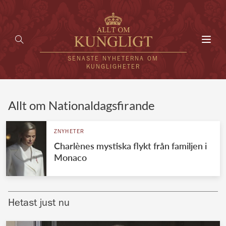
Toggl
navig
SENASTE NYHETERNA OM
KUNGLIGHETER
HEM
Allt om Nationaldagsfirande
KUNGAFAMILJEN
ZNYHETER
Charlènes mystiska flykt från familjen i
UTLÄNDSKT
Monaco
KÄNDISAR
VÄRLDENS KUNGAHUS
Hetast just nu
Svenska kungahuset
REDAKTION
Brittiska kungahuset