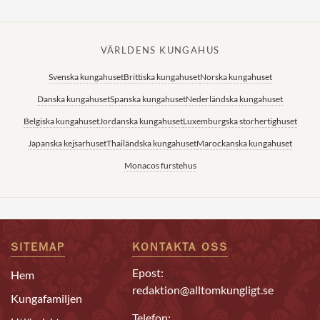
VÄRLDENS KUNGAHUS
Svenska kungahuset
Brittiska kungahuset
Norska kungahuset
Danska kungahuset
Spanska kungahuset
Nederländska kungahuset
Belgiska kungahuset
Jordanska kungahuset
Luxemburgska storhertighuset
Japanska kejsarhuset
Thailändska kungahuset
Marockanska kungahuset
Monacos furstehus
SITEMAP
KONTAKTA OSS
Epost:
Hem
redaktion@alltomkungligt.se
Kungafamiljen
Telefon: