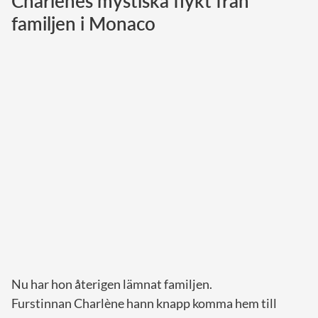
Charlènes mystiska flykt från
familjen i Monaco
Norska kungahuset
Danska kungahuset
Spanska kungahuset
Nederländska kungahuset
Belgiska kungahuset
Jordanska kungahuset
Luxemburgska storhertighuset
Japanska kejsarhuset
Thailändska kungahuset
Marockanska kungahuset
Monacos furstehus
Nu har hon återigen lämnat familjen.
Furstinnan Charlène hann knapp komma hem till