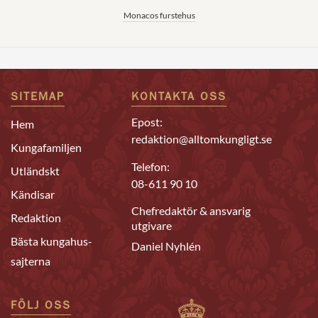
Monacos furstehus
SITEMAP
KONTAKTA OSS
Epost:
Hem
redaktion@alltomkungligt.se
Kungafamiljen
Telefon:
Utländskt
08-611 90 10
Kändisar
Chefredaktör & ansvarig
Redaktion
utgivare
Bästa kungahus-
Daniel Nyhlén
sajterna
FÖLJ OSS