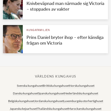
Knivbeväpnad man närmade sig Victoria
– stoppades av vakter
KUNGAFAMILJEN
Prins Daniel bryter ihop – efter känsliga
frågan om Victoria
VÄRLDENS KUNGAHUS
Svenska kungahuset
Brittiska kungahuset
Norska kungahuset
Danska kungahuset
Spanska kungahuset
Nederländska kungahuset
Belgiska kungahuset
Jordanska kungahuset
Luxemburgska storhertighuset
Japanska kejsarhuset
Thailändska kungahuset
Marockanska kungahuset