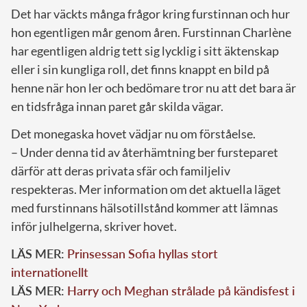
Det har väckts många frågor kring furstinnan och hur
hon egentligen mår genom åren. Furstinnan Charlène
har egentligen aldrig tett sig lycklig i sitt äktenskap
eller i sin kungliga roll, det finns knappt en bild på
henne när hon ler och bedömare tror nu att det bara är
en tidsfråga innan paret går skilda vägar.
Det monegaska hovet vädjar nu om förståelse.
– Under denna tid av återhämtning ber fursteparet
därför att deras privata sfär och familjeliv
respekteras. Mer information om det aktuella läget
med furstinnans hälsotillstånd kommer att lämnas
inför julhelgerna, skriver hovet.
LÄS MER:
Prinsessan Sofia hyllas stort
internationellt
LÄS MER:
Harry och Meghan strålade på kändisfest i