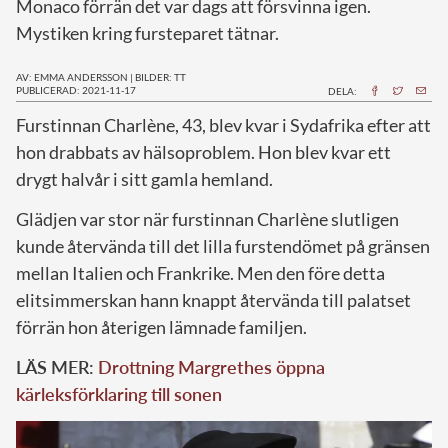
Monaco förrän det var dags att försvinna igen.
Mystiken kring fursteparet tätnar.
AV: EMMA ANDERSSON
|
BILDER: TT
PUBLICERAD: 2021-11-17
DELA:
F
urstinnan Charlène, 43, blev kvar i Sydafrika efter att
hon drabbats av hälsoproblem. Hon blev kvar ett
drygt halvår i sitt gamla hemland.
Glädjen var stor när furstinnan Charlène slutligen
kunde återvända till det lilla furstendömet på gränsen
mellan Italien och Frankrike. Men den före detta
elitsimmerskan hann knappt återvända till palatset
förrän hon återigen lämnade familjen.
LÄS MER:
Drottning Margrethes öppna
kärleksförklaring till sonen