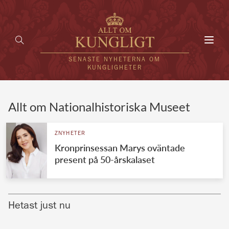
Toggl
navig
SENASTE NYHETERNA OM
KUNGLIGHETER
HEM
Allt om Nationalhistoriska Museet
KUNGAFAMILJEN
ZNYHETER
Kronprinsessan Marys oväntade
UTLÄNDSKT
present på 50-årskalaset
KÄNDISAR
VÄRLDENS KUNGAHUS
Hetast just nu
Svenska kungahuset
REDAKTION
Brittiska kungahuset