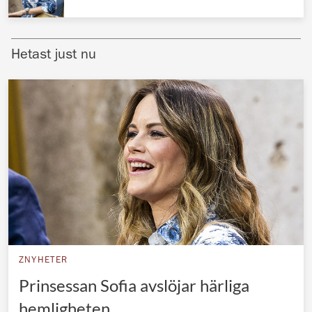
Norska kungahuset
Danska kungahuset
Hetast just nu
Spanska kungahuset
Nederländska kungahuset
Belgiska kungahuset
Jordanska kungahuset
Luxemburgska storhertighuset
Japanska kejsarhuset
Thailändska kungahuset
Marockanska kungahuset
ZNYHETER
Monacos furstehus
Prinsessan Sofia avslöjar härliga
hemligheten