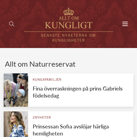
Toggl
navig
SENASTE NYHETERNA OM
KUNGLIGHETER
HEM
Allt om Naturreservat
KUNGAFAMILJEN
KUNGAFAMILJEN
Fina överraskningen på prins Gabriels
UTLÄNDSKT
födelsedag
KÄNDISAR
VÄRLDENS KUNGAHUS
ZNYHETER
Prinsessan Sofia avslöjar härliga
Svenska kungahuset
REDAKTION
hemligheten
Brittiska kungahuset