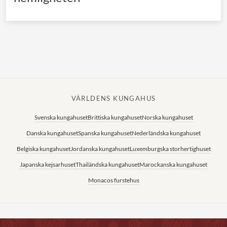
VÄRLDENS KUNGAHUS
Svenska kungahuset
Brittiska kungahuset
Norska kungahuset
Danska kungahuset
Spanska kungahuset
Nederländska kungahuset
Belgiska kungahuset
Jordanska kungahuset
Luxemburgska storhertighuset
Japanska kejsarhuset
Thailändska kungahuset
Marockanska kungahuset
Monacos furstehus