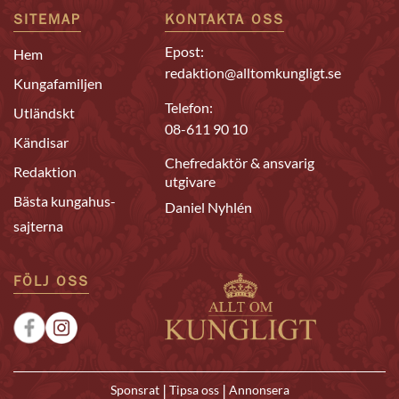
SITEMAP
KONTAKTA OSS
Epost:
Hem
redaktion@alltomkungligt.se
Kungafamiljen
Telefon:
Utländskt
08-611 90 10
Kändisar
Chefredaktör & ansvarig
Redaktion
utgivare
Bästa kungahus-
Daniel Nyhlén
sajterna
FÖLJ OSS
|
|
Sponsrat
Tipsa oss
Annonsera