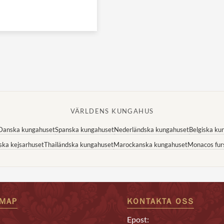
VÄRLDENS KUNGAHUS
Danska kungahuset
Spanska kungahuset
Nederländska kungahuset
Belgiska ku
ska kejsarhuset
Thailändska kungahuset
Marockanska kungahuset
Monacos fur
EMAP
KONTAKTA OSS
Epost: