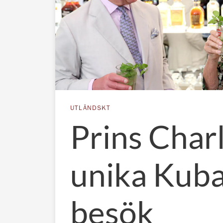
UTLÄNDSKT
Prins Char
unika Kuba
besök