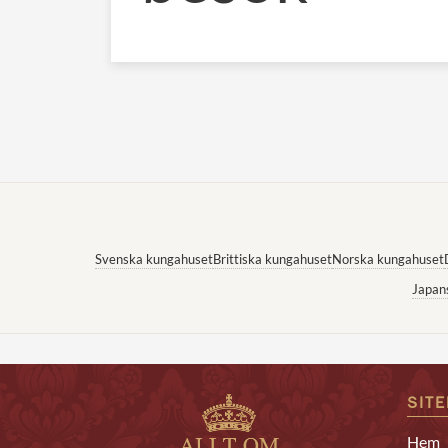
Svenska kungahuset
Brittiska kungahuset
Norska kungahuset
Japan
SIT
Hem