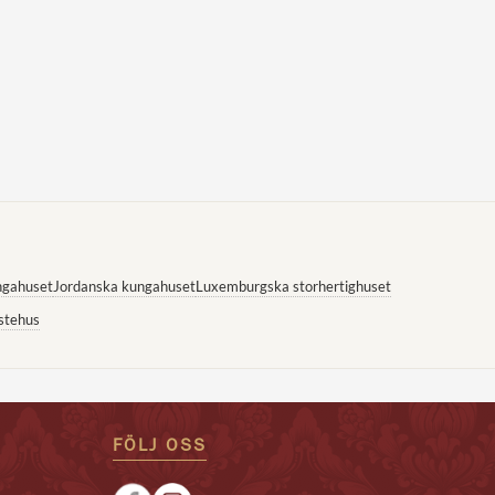
ngahuset
Jordanska kungahuset
Luxemburgska storhertighuset
stehus
FÖLJ OSS