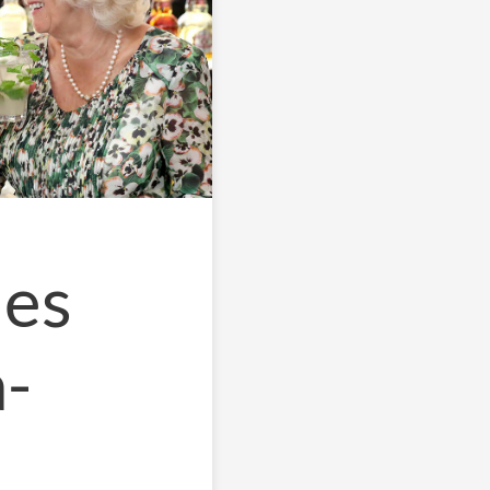
les
-