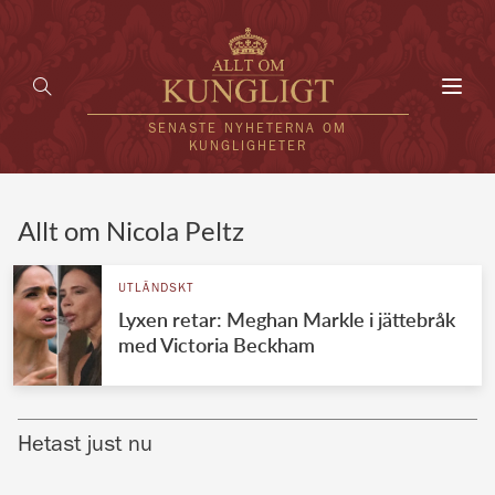
Toggl
navig
SENASTE NYHETERNA OM
KUNGLIGHETER
HEM
Allt om Nicola Peltz
KUNGAFAMILJEN
UTLÄNDSKT
Lyxen retar: Meghan Markle i jättebråk
UTLÄNDSKT
med Victoria Beckham
KÄNDISAR
VÄRLDENS KUNGAHUS
Hetast just nu
Svenska kungahuset
REDAKTION
Brittiska kungahuset