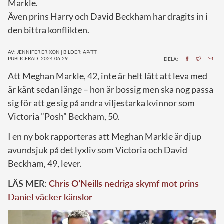
Markle.
Även prins Harry och David Beckham har dragits in i
den bittra konflikten.
AV: JENNIFER ERIXON
|
BILDER: AP/TT
PUBLICERAD: 2024-06-29
DELA:
A
tt Meghan Markle, 42, inte är helt lätt att leva med
är känt sedan länge – hon är bossig men ska nog passa
sig för att ge sig på andra viljestarka kvinnor som
Victoria ”Posh” Beckham, 50.
I en ny bok rapporteras att Meghan Markle är djup
avundsjuk på det lyxliv som Victoria och David
Beckham, 49, lever.
LÄS MER:
Chris O’Neills nedriga skymf mot prins
Daniel väcker känslor