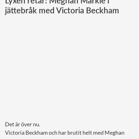
Lyxen retar: Meghan Markle i
jättebråk med Victoria Beckham
Norska kungahuset
Danska kungahuset
Spanska kungahuset
Nederländska kungahuset
Belgiska kungahuset
Jordanska kungahuset
Luxemburgska storhertighuset
Japanska kejsarhuset
Thailändska kungahuset
Marockanska kungahuset
Monacos furstehus
Det är över nu.
Victoria Beckham och har brutit helt med Meghan