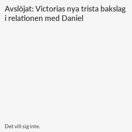
Avslöjat: Victorias nya trista bakslag
Norska kungahuset
i relationen med Daniel
Danska kungahuset
Spanska kungahuset
Nederländska kungahuset
Belgiska kungahuset
Jordanska kungahuset
Luxemburgska storhertighuset
Japanska kejsarhuset
Thailändska kungahuset
Marockanska kungahuset
Monacos furstehus
Det vill sig inte.