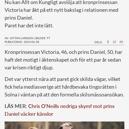
Nu kan Allt om Kungligt avslöja att kronprinsessan
Victoria har åkt på ett nytt bakslag i relationen med
prins Daniel.
Paret har det inte lätt.
AV: GITTAN LARSSON
|
BILDER: TT
PUBLICERAD: 2024-06-28
DELA:
K
ronprinsessan Victoria, 46, och prins Daniel, 50, har
haft det motigt i äktenskapet och för ett par år sedan
var krisen riktigt djup.
Det var ytterst nära att paret gick skilda vägar, vilket
fick hela mediasverige att hårdbevaka tingsrätten i
Solna i väntan på att den formella skilsmässoansökan.
LÄS MER:
Chris O’Neills nedriga skymf mot prins
Daniel väcker känslor