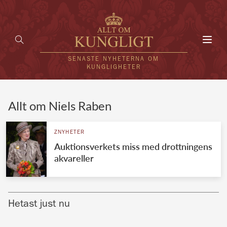
Toggl
navig
SENASTE NYHETERNA OM
KUNGLIGHETER
HEM
Allt om Niels Raben
KUNGAFAMILJEN
ZNYHETER
Auktionsverkets miss med drottningens
UTLÄNDSKT
akvareller
KÄNDISAR
VÄRLDENS KUNGAHUS
Hetast just nu
Svenska kungahuset
REDAKTION
Brittiska kungahuset