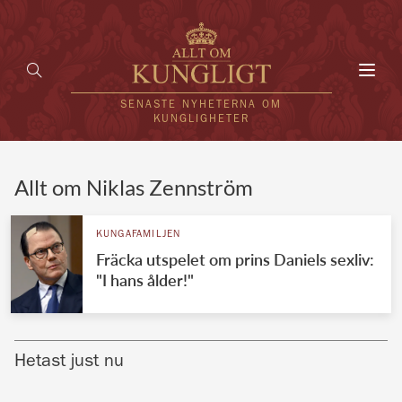
Toggl
navig
SENASTE NYHETERNA OM
KUNGLIGHETER
HEM
Allt om Niklas Zennström
KUNGAFAMILJEN
KUNGAFAMILJEN
Fräcka utspelet om prins Daniels sexliv:
UTLÄNDSKT
"I hans ålder!"
KÄNDISAR
VÄRLDENS KUNGAHUS
Hetast just nu
Svenska kungahuset
REDAKTION
Brittiska kungahuset