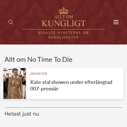
Toggl
navig
SENASTE NYHETERNA OM
KUNGLIGHETER
HEM
Allt om No Time To Die
KUNGAFAMILJEN
ZNYHETER
Kate stal showen under efterlängtad
UTLÄNDSKT
007-premiär
KÄNDISAR
VÄRLDENS KUNGAHUS
Hetast just nu
Svenska kungahuset
REDAKTION
Brittiska kungahuset