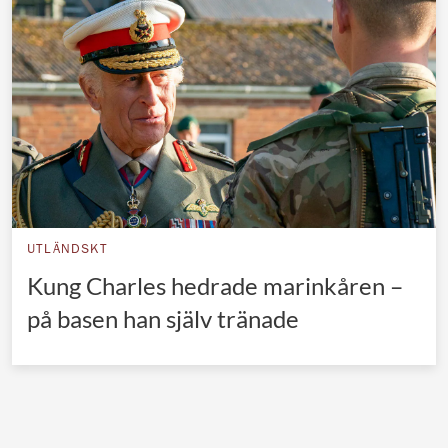
Norska kungahuset
Danska kungahuset
Spanska kungahuset
Nederländska kungahuset
Belgiska kungahuset
Jordanska kungahuset
Luxemburgska storhertighuset
UTLÄNDSKT
Japanska kejsarhuset
Kung Charles hedrade marinkåren –
på basen han själv tränade
Thailändska kungahuset
Marockanska kungahuset
Monacos furstehus