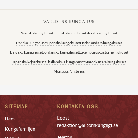
VÄRLDENS KUNGAHUS
Svenska kungahuset
Brittiska kungahuset
Norska kungahuset
Danska kungahuset
Spanska kungahuset
Nederländska kungahuset
Belgiska kungahuset
Jordanska kungahuset
Luxemburgska storhertighuset
Japanska kejsarhuset
Thailändska kungahuset
Marockanska kungahuset
Monacos furstehus
SITEMAP
KONTAKTA OSS
Epost:
Hem
redaktion@alltomkungligt.se
Kungafamiljen
Telefon: