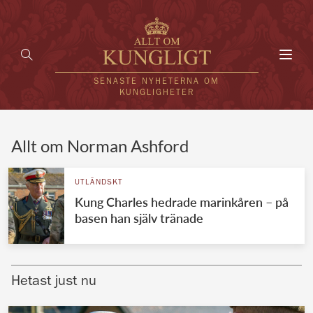
Toggl
navig
SENASTE NYHETERNA OM
KUNGLIGHETER
HEM
Allt om Norman Ashford
KUNGAFAMILJEN
UTLÄNDSKT
Kung Charles hedrade marinkåren – på
UTLÄNDSKT
basen han själv tränade
KÄNDISAR
VÄRLDENS KUNGAHUS
Hetast just nu
Svenska kungahuset
REDAKTION
Brittiska kungahuset