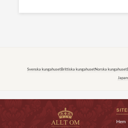
Svenska kungahuset
Brittiska kungahuset
Norska kungahuset
Japan
SIT
Hem