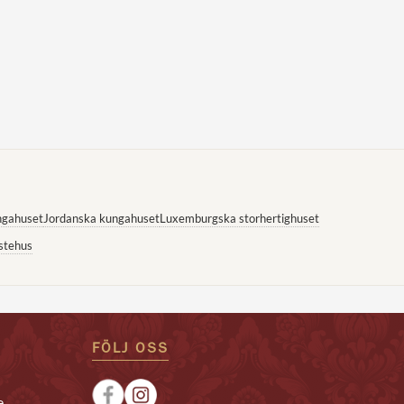
ngahuset
Jordanska kungahuset
Luxemburgska storhertighuset
stehus
FÖLJ OSS
e