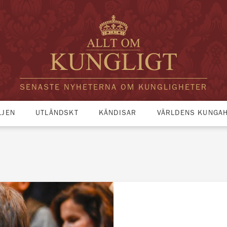
SENASTE NYHETERNA OM KUNGLIGHETER
LJEN
UTLÄNDSKT
KÄNDISAR
VÄRLDENS KUNGA