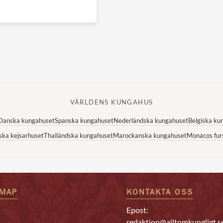
VÄRLDENS KUNGAHUS
Danska kungahuset
Spanska kungahuset
Nederländska kungahuset
Belgiska ku
ska kejsarhuset
Thailändska kungahuset
Marockanska kungahuset
Monacos fur
EMAP
KONTAKTA OSS
Epost:
redaktion@alltomkungligt.s