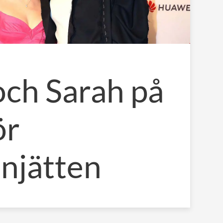
och Sarah på
ör
onjätten