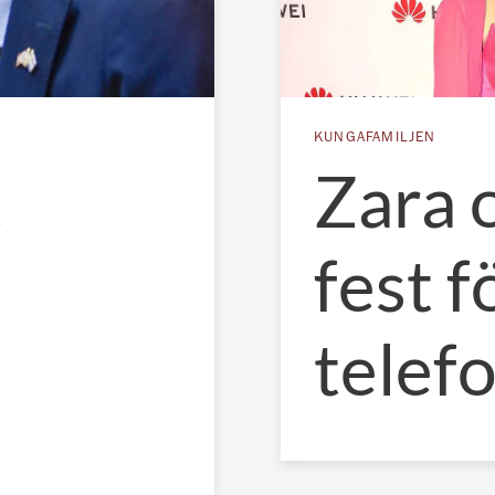
KUNGAFAMILJEN
t
Zara 
fest f
telef