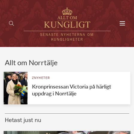
Toggl
navig
SENASTE NYHETERNA OM
KUNGLIGHETER
HEM
Allt om Norrtälje
KUNGAFAMILJEN
ZNYHETER
Kronprinsessan Victoria på härligt
UTLÄNDSKT
uppdrag i Norrtälje
KÄNDISAR
VÄRLDENS KUNGAHUS
Hetast just nu
Svenska kungahuset
REDAKTION
Brittiska kungahuset