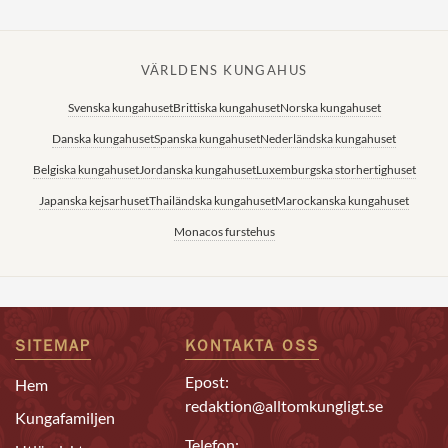
VÄRLDENS KUNGAHUS
Svenska kungahuset
Brittiska kungahuset
Norska kungahuset
Danska kungahuset
Spanska kungahuset
Nederländska kungahuset
Belgiska kungahuset
Jordanska kungahuset
Luxemburgska storhertighuset
Japanska kejsarhuset
Thailändska kungahuset
Marockanska kungahuset
Monacos furstehus
SITEMAP
KONTAKTA OSS
Epost:
Hem
redaktion@alltomkungligt.se
Kungafamiljen
Telefon: