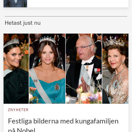
Norska kungahuset
Danska kungahuset
Hetast just nu
Spanska kungahuset
Nederländska kungahuset
Belgiska kungahuset
Jordanska kungahuset
Luxemburgska storhertighuset
Japanska kejsarhuset
Thailändska kungahuset
Marockanska kungahuset
ZNYHETER
Monacos furstehus
Festliga bilderna med kungafamiljen
på Nobel