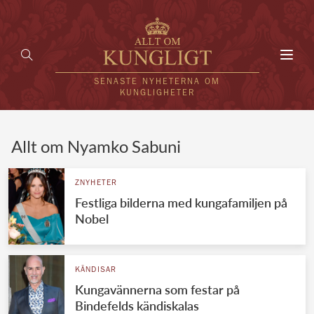
Toggl
navig
SENASTE NYHETERNA OM
KUNGLIGHETER
HEM
Allt om Nyamko Sabuni
KUNGAFAMILJEN
ZNYHETER
Festliga bilderna med kungafamiljen på
UTLÄNDSKT
Nobel
KÄNDISAR
VÄRLDENS KUNGAHUS
KÄNDISAR
Kungavännerna som festar på
Svenska kungahuset
REDAKTION
Bindefelds kändiskalas
Brittiska kungahuset