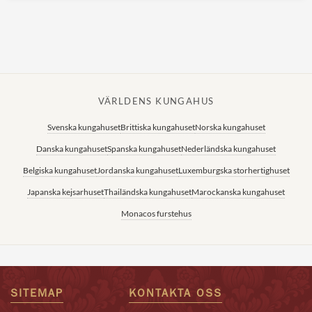
VÄRLDENS KUNGAHUS
Svenska kungahuset
Brittiska kungahuset
Norska kungahuset
Danska kungahuset
Spanska kungahuset
Nederländska kungahuset
Belgiska kungahuset
Jordanska kungahuset
Luxemburgska storhertighuset
Japanska kejsarhuset
Thailändska kungahuset
Marockanska kungahuset
Monacos furstehus
SITEMAP
KONTAKTA OSS