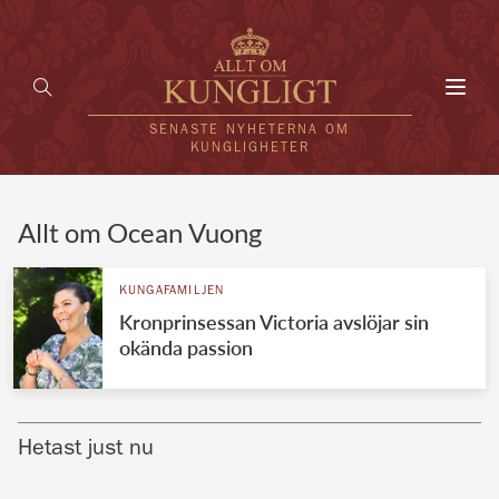
Toggl
navig
SENASTE NYHETERNA OM
KUNGLIGHETER
HEM
Allt om Ocean Vuong
KUNGAFAMILJEN
KUNGAFAMILJEN
Kronprinsessan Victoria avslöjar sin
UTLÄNDSKT
okända passion
KÄNDISAR
VÄRLDENS KUNGAHUS
Hetast just nu
Svenska kungahuset
REDAKTION
Brittiska kungahuset