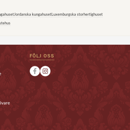
ngahuset
Jordanska kungahuset
Luxemburgska storhertighuset
stehus
FÖLJ OSS
e
ivare