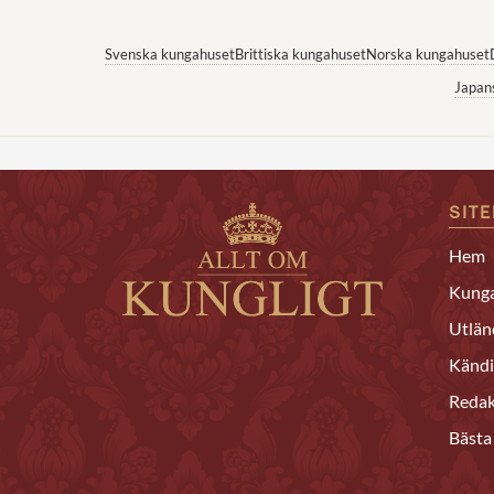
Svenska kungahuset
Brittiska kungahuset
Norska kungahuset
Japan
SIT
Hem
Kunga
Utlän
Kändi
Redak
Bästa