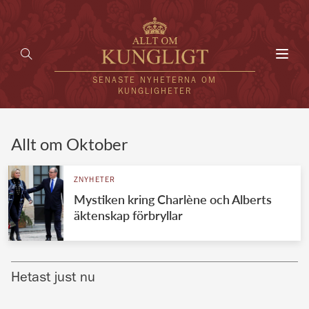
Toggl
navig
SENASTE NYHETERNA OM
KUNGLIGHETER
HEM
Allt om Oktober
KUNGAFAMILJEN
ZNYHETER
Mystiken kring Charlène och Alberts
UTLÄNDSKT
äktenskap förbryllar
KÄNDISAR
VÄRLDENS KUNGAHUS
Hetast just nu
Svenska kungahuset
REDAKTION
Brittiska kungahuset